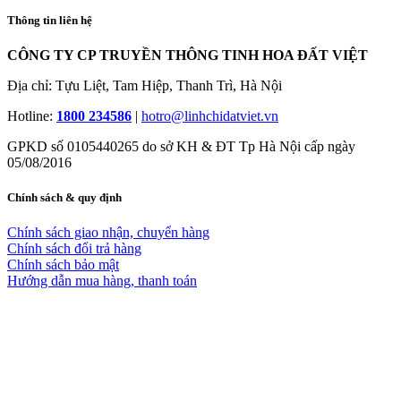
Thông tin liên hệ
CÔNG TY CP TRUYỀN THÔNG TINH HOA ĐẤT VIỆT
Địa chỉ: Tựu Liệt, Tam Hiệp, Thanh Trì, Hà Nội
Hotline:
1800 234586
|
hotro@linhchidatviet.vn
GPKD số 0105440265 do sở KH & ĐT Tp Hà Nội cấp ngày
05/08/2016
Chính sách & quy định
Chính sách giao nhận, chuyển hàng
Chính sách đổi trả hàng
Chính sách bảo mật
Hướng dẫn mua hàng, thanh toán