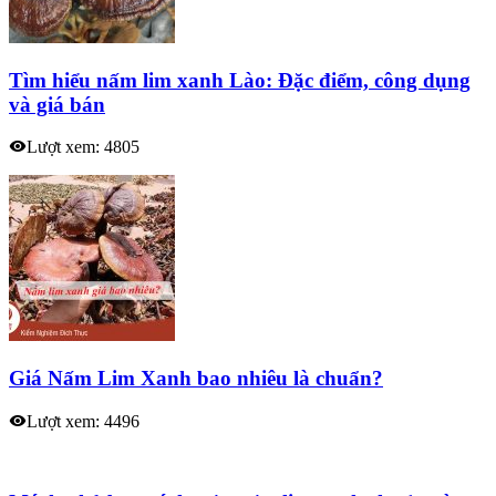
Tìm hiểu nấm lim xanh Lào: Đặc điểm, công dụng
và giá bán
Lượt xem: 4805
Giá Nấm Lim Xanh bao nhiêu là chuẩn?
Lượt xem: 4496