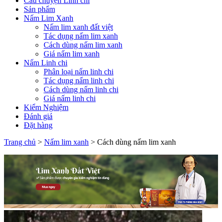
Câu chuyện Linh chi
Sản phẩm
Nấm Lim Xanh
Nấm lim xanh đất việt
Tác dụng nấm lim xanh
Cách dùng nấm lim xanh
Giá nấm lim xanh
Nấm Linh chi
Phân loại nấm linh chi
Tác dụng nấm linh chi
Cách dùng nấm linh chi
Giá nấm linh chi
Kiểm Nghiệm
Đánh giá
Đặt hàng
Trang chủ
>
Nấm lim xanh
>
Cách dùng nấm lim xanh