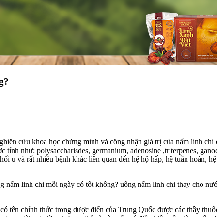
ng?
nghiên cứu khoa học chứng minh và công nhận giá trị của nấm linh chi
ợc tính như: polysaccharisdes, germanium, adenosine ,triterpenes, ganod
khối u và rất nhiều bệnh khác liên quan đến hệ hộ hấp, hệ tuần hoàn, h
 nấm linh chi mỗi ngày có tốt không? uống nấm linh chi thay cho nước
ó tên chính thức trong dược điển của Trung Quốc được các thầy thuốc 