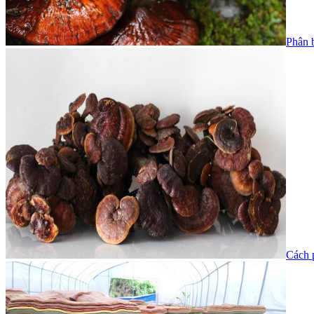
Phân b
Cách p