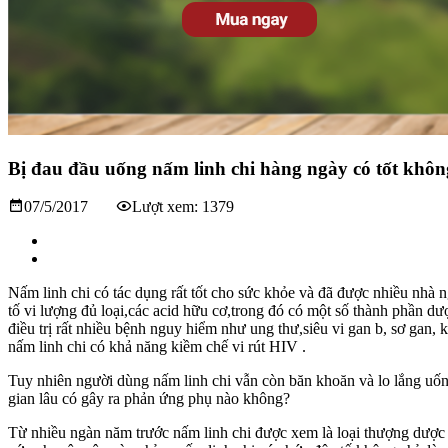
Bị đau đầu uống nấm linh chi hàng ngày có tốt khô
07/5/2017
Lượt xem: 1379
Nấm linh chi có tác dụng rất tốt cho sức khỏe và đã được nhiều nhà 
tố vi lượng đủ loại,các acid hữu cơ,trong đó có một số thành phần dư
điều trị rất nhiều bệnh nguy hiểm như ung thư,siêu vi gan b, sơ gan, 
nấm linh chi có khả năng kiềm chế vi rút HIV .
Tuy nhiên người dùng nấm linh chi vẫn còn băn khoăn và lo lắng uống
gian lâu có gây ra phản ứng phụ nào không?
Từ nhiều ngàn năm trước nấm linh chi được xem là loại thượng dược c