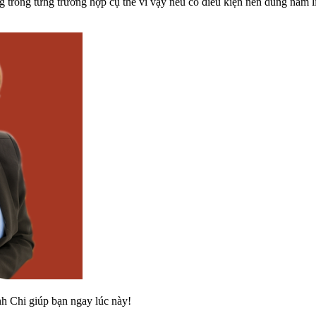
g trong từng trường hợp cụ thể vì vậy nếu có điều kiện nên dùng nấm l
h Chi giúp bạn ngay lúc này!