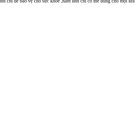
inh chi để bảo vệ cho sức khỏe ,nấm linh chi có thể dùng cho mọi lứa