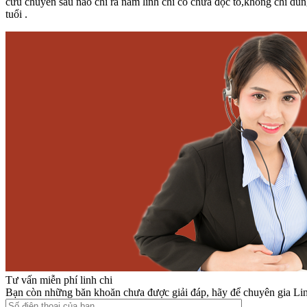
cứu chuyên sâu nào chỉ ra nấm linh chi có chứa độc tố,không chỉ dùn
tuổi .
Tư vấn miễn phí linh chi
Bạn còn những băn khoăn chưa được giải đáp, hãy để chuyên gia Lin