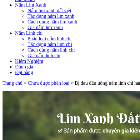
Nấm Lim Xanh
Nấm lim xanh đất việt
Tác dụng nấm lim xanh
Cách dùng nấm lim xanh
Giá nấm lim xanh
Nấm Linh chi
Phân loại nấm linh chi
Tác dụng nấm linh chi
Cách dùng nấm linh chi
Giá nấm linh chi
Kiểm Nghiệm
Đánh giá
Đặt hàng
Trang chủ
>
Chưa được phân loại
>
Bị đau đầu uống nấm linh chi hà