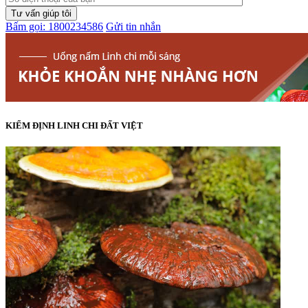
Bấm gọi: 1800234586
Gửi tin nhắn
KIỂM ĐỊNH LINH CHI ĐẤT VIỆT