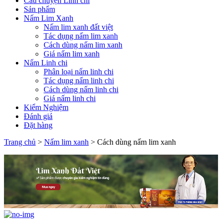
Câu chuyện Linh chi
Sản phẩm
Nấm Lim Xanh
Nấm lim xanh đất việt
Tác dụng nấm lim xanh
Cách dùng nấm lim xanh
Giá nấm lim xanh
Nấm Linh chi
Phân loại nấm linh chi
Tác dụng nấm linh chi
Cách dùng nấm linh chi
Giá nấm linh chi
Kiểm Nghiệm
Đánh giá
Đặt hàng
Trang chủ
>
Nấm lim xanh
>
Cách dùng nấm lim xanh