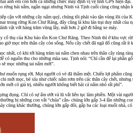
hai anh em còn hơn cả những chiếc máy định vị vệ tinh GPS hiện đại.
 vào rừng hái nấm, ngần ngại nhưng Ninh và Tịnh cuối cùng cũng nhận l
ể tiếp cận với những cây nấm quý, chúng tôi phải vào tận vùng lõi c
hnar trong rừng Kon Chư Răng, đây cũng là khu lán trại duy nhất của
ánh vật với hàng trăm vũng lầy, mất hơn 2 giờ đi bằng xe máy.
ây cổ thụ của Khu bảo tồn Kon Chư Răng. Theo Ninh thì ở khu vực rừng 
 giờ mọc trên thân cây còn sống. Nếu cây chết đã ngã đổ cũng rất ít kh
 mọc nhất, có khi tới hàng trăm tai nấm chen nhau trên thân cây ràng rà
để có nguồn thu cho những mùa sau. Tịnh nói: “Chỉ cần để lại phần gốc, 
 sẽ mọc những tai nấm mới”.
hư muốn rụng rời. Mọi người có vẻ đã thấm mệt. Chiến lợi phẩm cũng chỉ
nh chi mới mọc, bé xíu như chiếc nấm rơm trên các thân cây chết, nhưn
 mới có giá trị, nhiều người không biết hái cả nấm nhỏ rất phí”.
ưng đọng. Chỉ có sự ẩm ướt và lũ vắt liên tục làm phiền. Một vài ngư
 thường bị những con vắt “chúa” cắn- chúng lớn gấp 3-4 lần những con
ày cũng khác thường, chúng lớn gấp đôi, gấp ba các loại muỗi nhà, có 