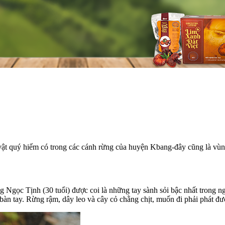
n vật quý hiếm có trong các cánh rừng của huyện Kbang-đây cũng là vù
Ngọc Tịnh (30 tuổi) được coi là những tay sành sỏi bậc nhất trong n
n tay. Rừng rậm, dây leo và cây cỏ chằng chịt, muốn đi phải phát đư