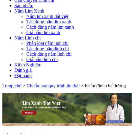
Câu chuyện Linh chi
Sản phẩm
Nấm Lim Xanh
Nấm lim xanh đất việt
Tác dụng nấm lim xanh
Cách dùng nấm lim xanh
Giá nấm lim xanh
Nấm Linh chi
Phân loại nấm linh chi
Tác dụng nấm linh chi
Cách dùng nấm linh chi
Giá nấm linh chi
Kiểm Nghiệm
Đánh giá
Đặt hàng
Trang chủ
>
Chuẩn hoá quy trình thu hái
>
Kiểm định chất lượng