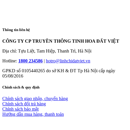
Thông tin liên hệ
CÔNG TY CP TRUYỀN THÔNG TINH HOA ĐẤT VIỆT
Địa chỉ: Tựu Liệt, Tam Hiệp, Thanh Trì, Hà Nội
Hotline:
1800 234586
|
hotro@linhchidatviet.vn
GPKD số 0105440265 do sở KH & ĐT Tp Hà Nội cấp ngày
05/08/2016
Chính sách & quy định
Chính sách giao nhận, chuyển hàng
Chính sách đổi trả hàng
Chính sách bảo mật
Hướng dẫn mua hàng, thanh toán