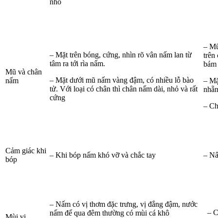
nhỏ
– Mũ
– Mặt trên bóng, cứng, nhìn rõ vân nấm lan từ
trên
tâm ra tới rìa nấm.
bám 
Mũ và chân
– Mặt dưới mũ nấm vàng đậm, có nhiều lỗ bào
nấm
– Mặ
tử. Với loại có chân thì chân nấm dài, nhỏ và rất
nhẵn
cứng
– Ch
Cảm giác khi
– Khi bóp nấm khó vỡ và chắc tay
– Nấ
bóp
– Nấm có vị thơm đặc trưng, vị đắng đậm, nước
– C
nấm để qua đêm thường có mùi cá khô
Mùi vị