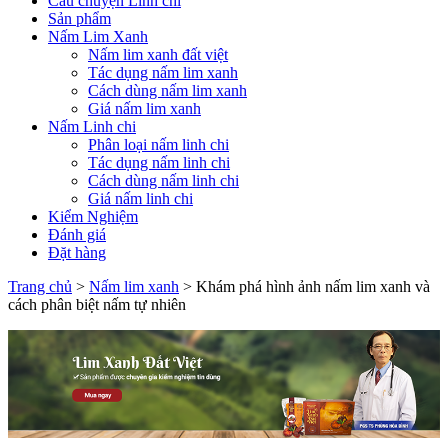
Câu chuyện Linh chi
Sản phẩm
Nấm Lim Xanh
Nấm lim xanh đất việt
Tác dụng nấm lim xanh
Cách dùng nấm lim xanh
Giá nấm lim xanh
Nấm Linh chi
Phân loại nấm linh chi
Tác dụng nấm linh chi
Cách dùng nấm linh chi
Giá nấm linh chi
Kiểm Nghiệm
Đánh giá
Đặt hàng
Trang chủ
>
Nấm lim xanh
>
Khám phá hình ảnh nấm lim xanh và
cách phân biệt nấm tự nhiên