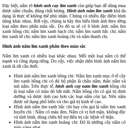
Đặc biệt, nắm rõ
hinh anh cay lim xanh
còn giúp bạn dễ dàng mua
được nấm chuẩn, đúng chất lượng.
Hình ảnh nấm lim xanh
khá đa
dạng là thực tế không thể phủ nhận. Chúng có nhiều đặc điểm hình
dáng khác nhau. Bởi vậy, chúng ta hãy tìm hiểu hình ảnh theo từng
loại nấm theo phân màu sắc. Do đó ta sẽ có 6 hình ảnh: nấm lim
xanh hồng chi; nấm lim xanh bạch chi; nấm lim xanh hắc chi; nấm
lim xanh tử chi; nấm lim xanh hoàng chi và nấm thanh chi.
Hình ảnh nấm lim xanh phân theo màu sắc
Nấm lim xanh có nhiều loại khác nhau. Mỗi một loại nấm có thể
mạnh và công dụng riêng. Do vậy, việc nhận diện hình ảnh nấm lim
xanh là rất cần thiết.
Hình ảnh nấm lim xanh hồng chi: Nấm lim xanh mọc ở rễ cây
lim xanh hồng chi có đủ bộ phận là chân nấm, thân nấm và
mũ nấm. Trên thực tế,
hinh anh cay nam lim xanh
hồng chi
là loại nấm có màu đỏ bắt mắt. Nấm hồng chi có giá trị dinh
dưỡng và dược tính cao hơn các loại nấm còn lại. Nên nấm
được sử dụng phổ biến và cho giá trị kinh tế cao.
Hình ảnh nấm lim xanh hắc chi hay còn gọi là nấm lim xanh
huyền chi : Nấm có màu đen. Nấm có vị hơi mặn, không độc
và tính bình, dùng chữa hỗ trợ điều trị các bệnh về thận.
Hình ảnh nấm lim xanh hoàng chi: Đó là những cây nấm có
màu vàng nhạt.