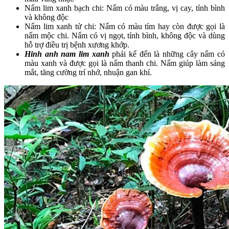
Nấm lim xanh bạch chi: Nấm có màu trắng, vị cay, tính bình
và không độc
Nấm lim xanh tử chi: Nấm có màu tím hay còn được gọi là
nấm mộc chi. Nấm có vị ngọt, tính bình, không độc và dùng
hỗ trợ điều trị bệnh xương khớp.
Hinh anh nam lim xanh
phải kể đến là những cây nấm có
màu xanh và được gọi là nấm thanh chi. Nấm giúp làm sáng
mắt, tăng cường trí nhớ, nhuận gan khí.