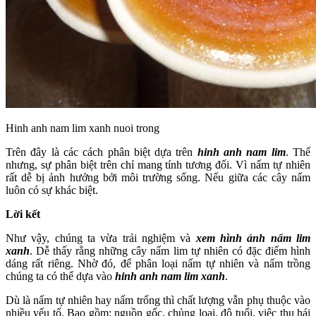
Hinh anh nam lim xanh nuoi trong
Trên đây là các cách phân biệt dựa trên
hinh anh nam lim
. Thế
nhưng, sự phân biệt trên chỉ mang tính tương đối. Vì nấm tự nhiên
rất dễ bị ảnh hưởng bởi môi trường sống. Nếu giữa các cây nấm
luôn có sự khác biệt.
Lời kết
Như vậy, chúng ta vừa trải nghiệm và
xem hình ảnh nấm lim
xanh
. Dễ thấy rằng những cây nấm lim tự nhiên có đặc điểm hình
dáng rất riêng. Nhờ đó, để phân loại nấm tự nhiên và nấm trồng
chúng ta có thể dựa vào
hinh anh nam lim xanh
.
Dù là nấm tự nhiên hay nấm trống thì chất lượng vẫn phụ thuộc vào
nhiều yếu tố. Bao gồm: nguồn gốc, chủng loại, độ tuổi, việc thu hái