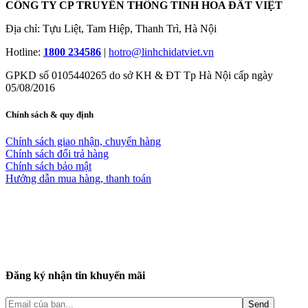
CÔNG TY CP TRUYỀN THÔNG TINH HOA ĐẤT VIỆT
Địa chỉ: Tựu Liệt, Tam Hiệp, Thanh Trì, Hà Nội
Hotline:
1800 234586
|
hotro@linhchidatviet.vn
GPKD số 0105440265 do sở KH & ĐT Tp Hà Nội cấp ngày
05/08/2016
Chính sách & quy định
Chính sách giao nhận, chuyển hàng
Chính sách đổi trả hàng
Chính sách bảo mật
Hướng dẫn mua hàng, thanh toán
Đăng ký nhận tin khuyến mãi