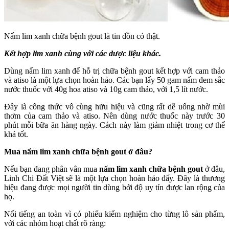
Nấm lim xanh chữa bệnh gout là tin đồn có thật.
Kết hợp lim xanh cùng với các dược liệu khác.
Dùng nấm lim xanh để hỗ trị chữa bệnh gout kết hợp với cam thảo
và atiso là một lựa chọn hoàn hảo. Các bạn lấy 50 gam nấm đem sắc
nước thuốc với 40g hoa atiso và 10g cam thảo, với 1,5 lít nước.
Đây là công thức vô cùng hữu hiệu và cũng rất dễ uống nhờ mùi
thơm của cam thảo và atiso. Nên dùng nước thuốc này trước 30
phút mỗi bữa ăn hàng ngày. Cách này làm giảm nhiệt trong cơ thể
khá tốt.
Mua nấm lim xanh chữa bệnh gout ở đâu?
Nếu bạn đang phân vân mua
nấm lim xanh chữa bệnh gout
ở đâu,
Linh Chi Đất Việt sẽ là một lựa chọn hoàn hảo đấy. Đây là thương
hiệu đang được mọi người tin dùng bởi độ uy tín được lan rộng của
họ.
Nổi tiếng an toàn vì có phiếu kiểm nghiệm cho từng lô sản phẩm,
với các nhóm hoạt chất rõ ràng: