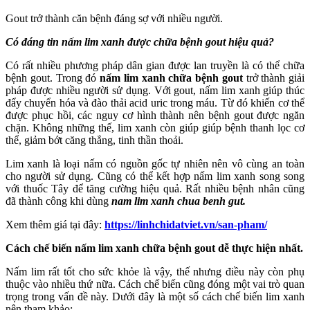
Gout trở thành căn bệnh đáng sợ với nhiều người.
Có đáng tin nấm lim xanh được chữa bệnh gout hiệu quả?
Có rất nhiều phương pháp dân gian được lan truyền là có thể chữa
bệnh gout. Trong đó
nấm lim xanh chữa bệnh gout
trở thành giải
pháp được nhiều người sử dụng. Với gout, nấm lim xanh giúp thúc
đẩy chuyển hóa và đào thải acid uric trong máu. Từ đó khiến cơ thể
được phục hồi, các nguy cơ hình thành nên bệnh gout được ngăn
chặn. Không những thế, lim xanh còn giúp giúp bệnh thanh lọc cơ
thể, giảm bớt căng thẳng, tinh thần thoải.
Lim xanh là loại nấm có nguồn gốc tự nhiên nên vô cùng an toàn
cho người sử dụng. Cũng có thể kết hợp nấm lim xanh song song
với thuốc Tây để tăng cường hiệu quả. Rất nhiều bệnh nhân cũng
đã thành công khi dùng
nam lim xanh chua benh gut.
Xem thêm giá tại đây:
https://linhchidatviet.vn/san-pham/
Cách chế biến nấm lim xanh chữa bệnh gout dễ thực hiện nhất.
Nấm lim rất tốt cho sức khỏe là vậy, thế nhưng điều này còn phụ
thuộc vào nhiều thứ nữa. Cách chế biến cũng đóng một vai trò quan
trọng trong vấn đề này. Dưới đây là một số cách chế biến lim xanh
nên tham khảo: