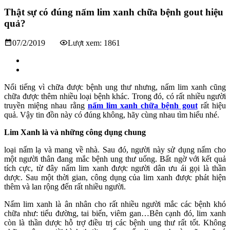
Thật sự có đúng nấm lim xanh chữa bệnh gout hiệu
quả?
07/2/2019
Lượt xem: 1861
Nổi tiếng vì chữa được bệnh ung thư nhưng, nấm lim xanh cũng
chữa được thêm nhiều loại bệnh khác. Trong đó, có rất nhiều người
truyền miệng nhau rằng
nấm lim xanh
chữa bệnh gout
rất hiệu
quả. Vậy tin đồn này có đúng không, hãy cùng nhau tìm hiểu nhé.
Lim Xanh là và những công dụng chung
loại nấm lạ và mang về nhà. Sau đó, người này sử dụng nấm cho
một người thân đang mắc bệnh ung thư uống. Bất ngờ với kết quả
tích cực, từ đây nấm lim xanh được người dân ưu ái gọi là thần
dược. Sau một thời gian, công dụng của lim xanh được phát hiện
thêm và lan rộng đến rất nhiều người.
Nấm lim xanh là ân nhân cho rất nhiều người mắc các bệnh khó
chữa như: tiểu đường, tai biến, viêm gan…Bên cạnh đó, lim xanh
còn là thần dược hỗ trợ điều trị các bệnh ung thư rất tốt. Không