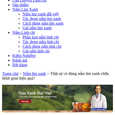
Câu chuyện Linh chi
Sản phẩm
Nấm Lim Xanh
Nấm lim xanh đất việt
Tác dụng nấm lim xanh
Cách dùng nấm lim xanh
Giá nấm lim xanh
Nấm Linh chi
Phân loại nấm linh chi
Tác dụng nấm linh chi
Cách dùng nấm linh chi
Giá nấm linh chi
Kiểm Nghiệm
Đánh giá
Đặt hàng
Trang chủ
>
Nấm lim xanh
>
Thật sự có đúng nấm lim xanh chữa
bệnh gout hiệu quả?