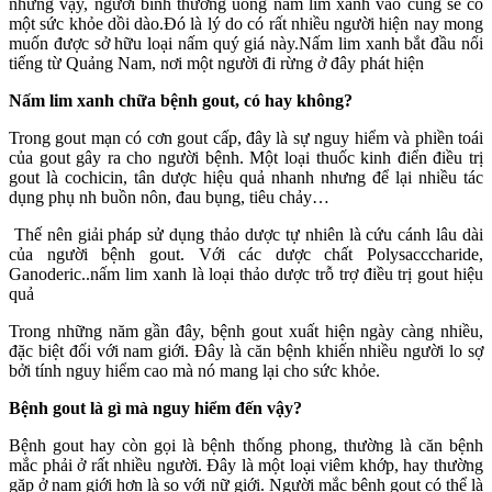
những vậy, người bình thường uống nấm lim xanh vào cũng sẽ có
một sức khỏe dồi dào.Đó là lý do có rất nhiều người hiện nay mong
muốn được sở hữu loại nấm quý giá này.Nấm lim xanh bắt đầu nổi
tiếng từ Quảng Nam, nơi một người đi rừng ở đây phát hiện
Nấm lim xanh chữa bệnh gout, có hay không?
Trong gout mạn có cơn gout cấp, đây là sự nguy hiểm và phiền toái
của gout gây ra cho người bệnh. Một loại thuốc kinh điển điều trị
gout là cochicin, tân dược hiệu quả nhanh nhưng để lại nhiều tác
dụng phụ nh buồn nôn, đau bụng, tiêu chảy…
Thế nên giải pháp sử dụng thảo dược tự nhiên là cứu cánh lâu dài
của người bệnh gout. Với các dược chất Polysacccharide,
Ganoderic..nấm lim xanh là loại thảo dược trỗ trợ điều trị gout hiệu
quả
Trong những năm gần đây, bệnh gout xuất hiện ngày càng nhiều,
đặc biệt đối với nam giới. Đây là căn bệnh khiến nhiều người lo sợ
bởi tính nguy hiểm cao mà nó mang lại cho sức khỏe.
Bệnh gout là gì mà nguy hiểm đến vậy?
Bệnh gout hay còn gọi là bệnh thống phong, thường là căn bệnh
mắc phải ở rất nhiều người. Đây là một loại viêm khớp, hay thường
gặp ở nam giới hơn là so với nữ giới. Người mắc bệnh gout có thể là