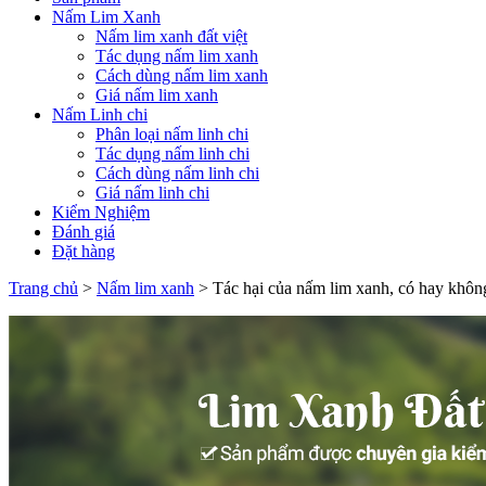
Nấm Lim Xanh
Nấm lim xanh đất việt
Tác dụng nấm lim xanh
Cách dùng nấm lim xanh
Giá nấm lim xanh
Nấm Linh chi
Phân loại nấm linh chi
Tác dụng nấm linh chi
Cách dùng nấm linh chi
Giá nấm linh chi
Kiểm Nghiệm
Đánh giá
Đặt hàng
Trang chủ
>
Nấm lim xanh
>
Tác hại của nấm lim xanh, có hay không