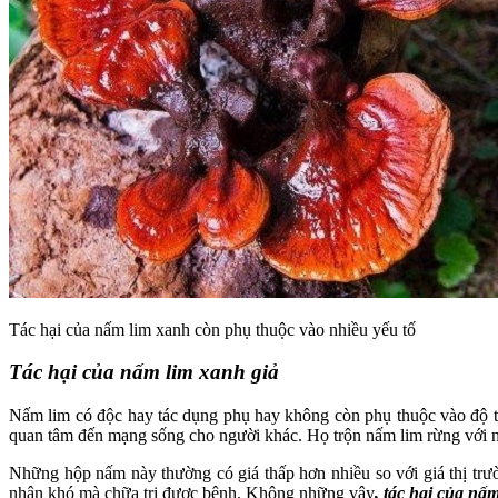
Tác hại của nấm lim xanh còn phụ thuộc vào nhiều yếu tố
Tác hại của nấm lim xanh giả
Nấm lim có độc hay tác dụng phụ hay không còn phụ thuộc vào độ thậ
quan tâm đến mạng sống cho người khác. Họ trộn nấm lim rừng với n
Những hộp nấm này thường có giá thấp hơn nhiều so với giá thị trư
nhân khó mà chữa trị được bệnh. Không những vậy
, tác hại của nấ