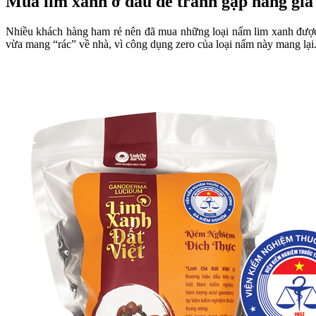
Mua lim xanh ở đâu để tránh gặp hàng giả
Nhiều khách hàng ham rẻ nên đã mua những loại nấm lim xanh được 
vừa mang “rác” về nhà, vì công dụng zero của loại nấm này mang lại