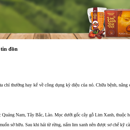
 tin đồn
 ta chỉ thường hay kể về công dụng kỳ diệu của nó. Chữa bệnh, nâng 
c Quảng Nam, Tây Bắc, Lào. Mọc dưới gốc cây gỗ Lim Xanh, thuộc họ 
uốn sở hữu. Sau khi hái từ rừng, nấm lim xanh nên được sơ chế kỹ càn