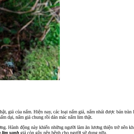
t, giả của nấm. Hiện nay, các loại nấm giả, nấm nhái được bán tràn la
ấm dại, nấm giả chung rồi dán mác nấm lim thật.
ờng. Hành động này khiến những người làm ăn lương thiện trở nên kh
m lim xanh
giả còn gây nên bệnh cho người sử dụng nữa.