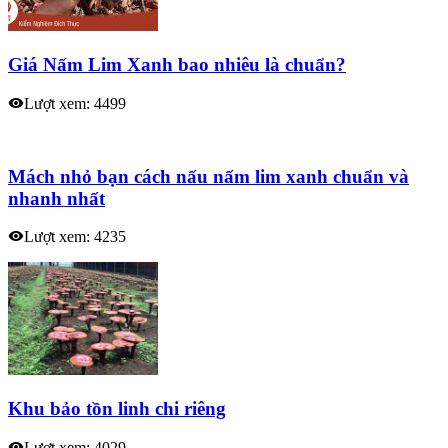
Giá Nấm Lim Xanh bao nhiêu là chuẩn?
Lượt xem: 4499
Mách nhỏ bạn cách nấu nấm lim xanh chuẩn và
nhanh nhất
Lượt xem: 4235
Khu bảo tồn linh chi riêng
Lượt xem: 4029